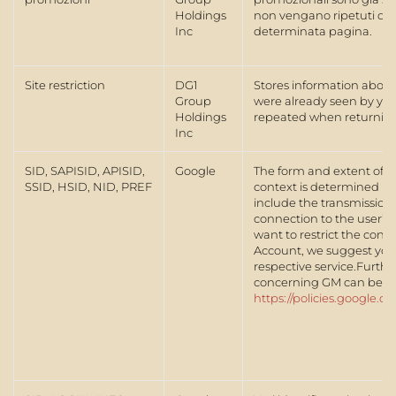
Holdings
non vengano ripetuti qu
Inc
determinata pagina.
Site restriction
DG1
Stores information about 
Group
were already seen by you
Holdings
repeated when returning 
Inc
SID, SAPISID, APISID,
Google
The form and extent of da
SSID, HSID, NID, PREF
context is determined b
include the transmission 
connection to the user’s 
want to restrict the conn
Account, we suggest you 
respective service.Furthe
concerning GM can be fo
https://policies.google.c