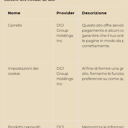
Nome
Provider
Descrizione
Carrello
DG1
Questo sito offre servizi
Group
pagamento e alcuni cooki
Holdings
garantire che il tuo ord
Inc
le pagine in modo da pot
correttamente.
Impostazioni dei
DG1
Al fine di fornire una gr
cookie
Group
sito, forniamo le funziona
Holdings
preferenze su come questo
Inc
Prodotti capovolti
DG1
Memorizza le informazioni