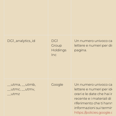
DG1_analytics_id
DG1
Un numero univoco casua
Group
lettere e numeri per distin
Holdings
pagina.
Inc
__utma, __utmb,
Google
Un numero univoco casua
__utmc, __utmv,
lettere e numeri per identi
__utmz
orari e le date che hai inte
recente e i materiali di m
riferimento che ti hanno 
informazioni sui termini d
https://policies.google.c