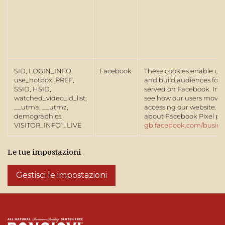
SID, LOGIN_INFO,
Facebook
These cookies enable us 
use_hotbox, PREF,
and build audiences for
SSID, HSID,
served on Facebook. In pa
watched_video_id_list,
see how our users move
__utma, __utmz,
accessing our website. Fo
demographics,
about Facebook Pixel pl
VISITOR_INFO1_LIVE
gb.facebook.com/busine
Le tue impostazioni
Gestisci le impostazioni