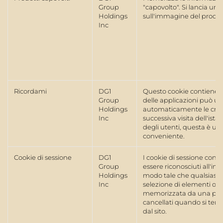
Group
"capovolto". Si lancia un 
Holdings
sull'immagine del prodott
Inc
Ricordami
DG1
Questo cookie contiene in
Group
delle applicazioni può ut
Holdings
automaticamente le crede
Inc
successiva visita dell'ist
degli utenti, questa è u
conveniente.
Cookie di sessione
DG1
I cookie di sessione conse
Group
essere riconosciuti all'in
Holdings
modo tale che qualsiasi 
Inc
selezione di elementi o d
memorizzata da una pagi
cancellati quando si termi
dal sito.