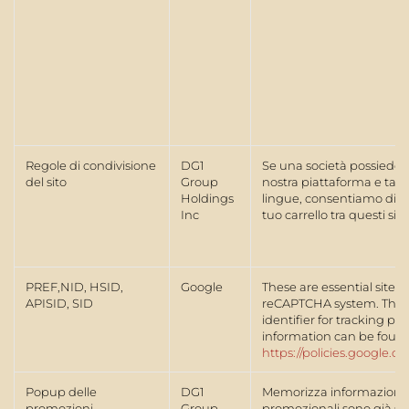
Regole di condivisione
DG1
Se una società possiede più
del sito
Group
nostra piattaforma e tali
Holdings
lingue, consentiamo di co
Inc
tuo carrello tra questi siti.
PREF,NID, HSID,
Google
These are essential site 
APISID, SID
reCAPTCHA system. These
identifier for tracking p
information can be found
https://policies.google.c
Popup delle
DG1
Memorizza informazioni 
promozioni
Group
promozionali sono già sta