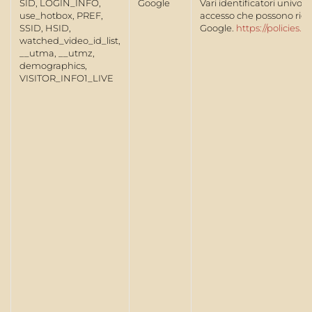
SID, LOGIN_INFO,
Google
Vari identificatori univoc
use_hotbox, PREF,
accesso che possono rig
SSID, HSID,
Google.
https://policies.
watched_video_id_list,
__utma, __utmz,
demographics,
VISITOR_INFO1_LIVE