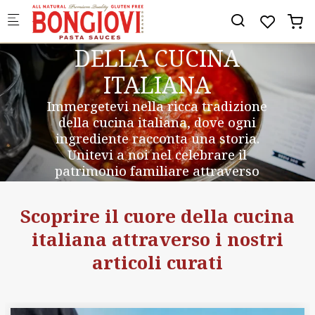
Skip to main content
SCOPRITE IL CUORE
DELLA CUCINA
ITALIANA
Immergetevi nella ricca tradizione
della cucina italiana, dove ogni
ingrediente racconta una storia.
Unitevi a noi nel celebrare il
patrimonio familiare attraverso
ricette vivaci e sapori autentici.
Scoprire il cuore della cucina
italiana attraverso i nostri
articoli curati